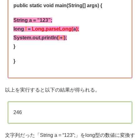
public static void main(String[] args) {
String a = “123”;
long
l
=
Long.parseLong(
a
);
System.out.println(
l
+
l
);
}
}
以上を実行すると以下の結果が得られる。
246
文字列だった「String a = “123”;」をlong型の数値に変換す