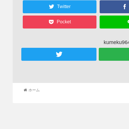
Twitter
Pocket
kumeku
ホーム