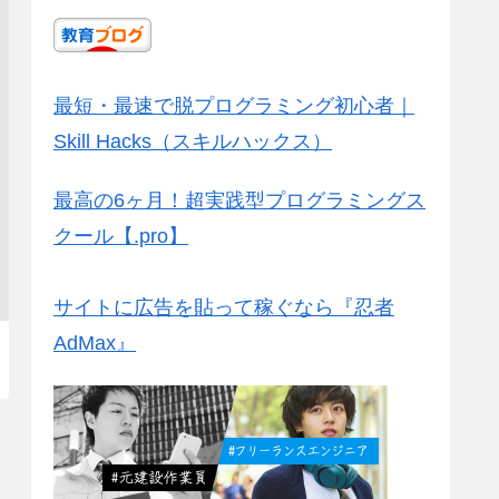
最短・最速で脱プログラミング初心者｜
Skill Hacks（スキルハックス）
最高の6ヶ月！超実践型プログラミングス
クール【.pro】
サイトに広告を貼って稼ぐなら『忍者
AdMax』