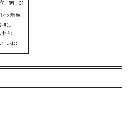
次
例外の種類
最後に
共有:
いいね: