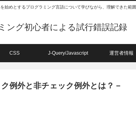
vaを始めとするプログラミング言語について学びながら、理解できた範
ミング初心者による試行錯誤記録 
CSS
J-Query/Javascript
運営者情報
ェック例外と非チェック例外とは？－