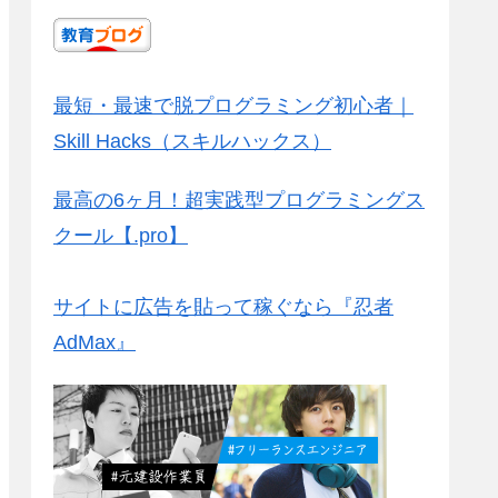
最短・最速で脱プログラミング初心者｜
Skill Hacks（スキルハックス）
最高の6ヶ月！超実践型プログラミングス
クール【.pro】
サイトに広告を貼って稼ぐなら『忍者
AdMax』