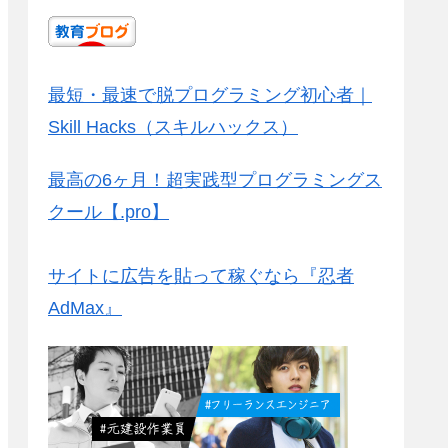
最短・最速で脱プログラミング初心者｜
Skill Hacks（スキルハックス）
最高の6ヶ月！超実践型プログラミングス
クール【.pro】
サイトに広告を貼って稼ぐなら『忍者
AdMax』