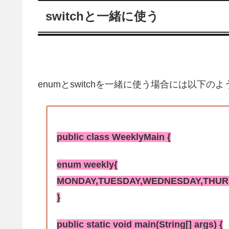
switchと一緒に使う
enumとswitchを一緒に使う場合には以下の
public class WeeklyMain {
enum weekly{
MONDAY,TUESDAY,WEDNESDAY,THURS
}
public static void main(String[] args) {