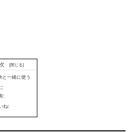
次
tchと一緒に使う
に
有:
いね: