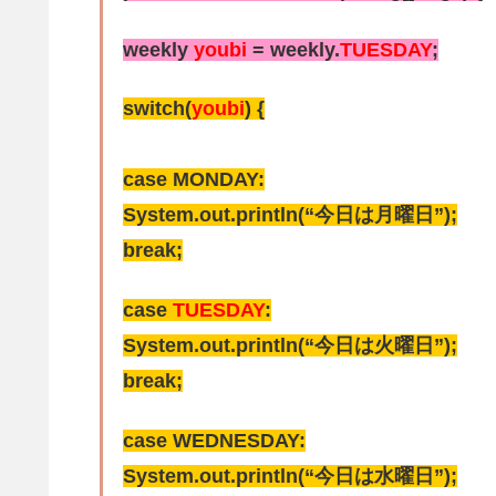
weekly
youbi
= weekly.
TUESDAY
;
switch(
youbi
) {
case MONDAY:
System.out.println(“今日は月曜日”);
break;
case
TUESDAY
:
System.out.println(“今日は火曜日”);
break;
case WEDNESDAY:
System.out.println(“今日は水曜日”);