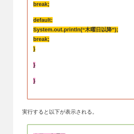
break;
default:
System.out.println(“木曜日以降”);
break;
}
}
}
実行すると以下が表示される。