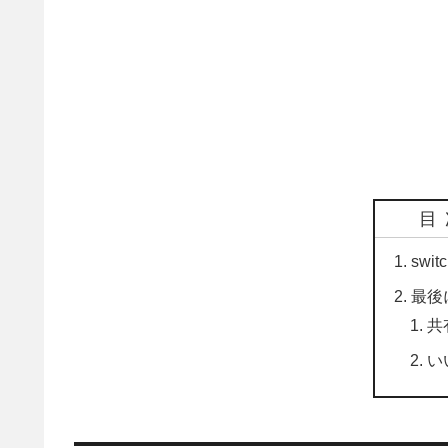
目
swi
最後
共
い