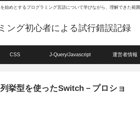
vaを始めとするプログラミング言語について学びながら、理解できた範
ミング初心者による試行錯誤記録 
CSS
J-Query/Javascript
運営者情報
:列挙型を使ったSwitch－プロショ