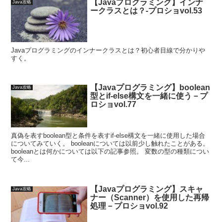
【Javaプログラミング】インナ
Java攻略
ークラスとは？-プロショvol.53
Javaプログラミングのインナークラスとは？初心者目線で分かりや
すく。
【Javaプログラミング】boolean
Java攻略
型とif-else構文を一緒に使う－プ
ロショvol.77
真偽を表すboolean型と条件を表すif-else構文を一緒に使用した場合
についてみていく。 booleanについては以前少し触れたことがある。
booleanとは何かについては以下の記事参照。 変数の型の種類につい
て今...
【Javaプログラミング】スキャ
Java攻略
ナー（Scanner）を使用した再帰
処理－プロショvol.92